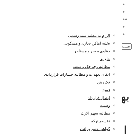
حقوقی
الزام به تنظیم سند رسمی
تخلیه اماکن تجاری و مسکونی
دعاوی موجر و مستاجر
خلع ید
مطالبه وجه چک و سفته
ایفای تعهدات و مطالبه خسارات قراردادی
فک رهن
فسخ
بهترین وکیل اعاده حیثیت |
ابطال قرارداد
وصیت
مشاوره حقوقی رایگان
مطالبه سهم الارث
تقسیم ترکه
اعاده حیثیت | وکیل اعاده
گواهی حصر وراثت