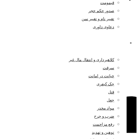
قیمومت
حیثیت در تهران
صدور حکم حجر
تغییر نام و تغییر سن
دعاوی داوری
کیفری
کلاهبرداری و انتقال مال غیر
سرقت
خیانت در امانت
چک کیفری
قتل
جعل
مواد مخدر
ضرب و جرح
رفع مزاحمت
توهین و تهدید