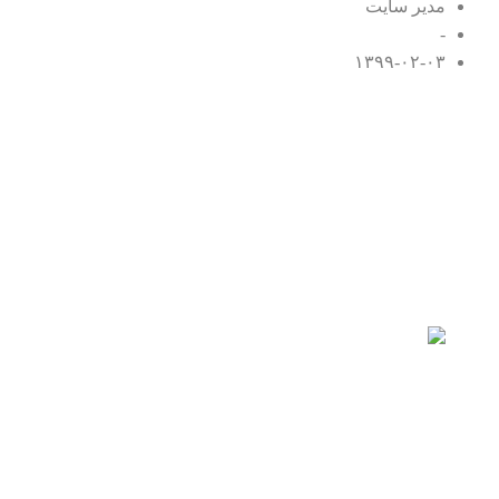
مدیر سایت
-
۱۳۹۹-۰۲-۰۳
اعاده حیثیت
چه اقداماتی جهت