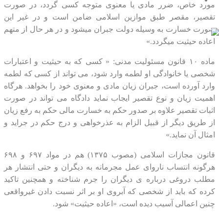
تماس با ما
مورد خاص، ضرر مادی یا معنوی متوجه کسی گردد، در صورت
تقصیر، مقصر طبق موازین اسلامی ضامن است و در غیر این
صورت خسارت به وسیله دولت جبران میشود و در هر حال از متهم
اعاده حیثیت میگردد.»
ماده ۱۰ قانون مسئولیت مدنی: « کسی‏ که به حیثیت و اعتبارات
شخصی یا خانوادگی او لطمه وارد شود، می‏ تواند از کسی ‏که لطمه
وارد آورده است، جبران زیان مادی و معنوی خود را بخواهد. هرگاه
اهمیت زیان و نوع تقصیر ایجاب نماید دادگاه می تواند در صورت
اثبات تقصیر علاوه بر صدور حکم به خسارت مالی حکم به رفع زیان
از طریق دیگر از قبیل الزام به عذرخواهی و درج حکم در جراید و
امثال آن نماید.»
قانون مجازات اسلامی (مصوب ۱۳۷۵) هم در مواد ۶۹۷ و ۶۹۸
هرگونه انتساب ناروای عمل مجرمانه به دیگران و حتی انتشار هر
مطلب دروغی درباره ی دیگران را جرم شناخته و همچنین تاکید
کرده که باید از شخصی که آبروی او بر اثر نسبت دادن غیرواقعی
چنین اعمالی آسیب دیده است، «اعاده حیثیت» شود.