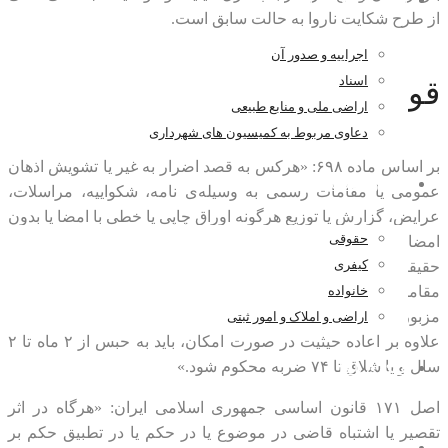
اراضی و املاک و امور ثبتی
از طرح شکایت ناروا به حالت سابق است.
اجراییه و صدور آن
اسناد
قوانین مربوط به اعاده حیثیت
اراضی ملی و منابع طبیعی
دعاوی مربوط به کمیسیون های شهرداری
بر اساس ماده ۶۹۸: «هرکس به قصد اضرار به غیر یا تشویش اذهان
اخبار و مقالات
عمومی یا مقامات رسمی به وسیله‌ی نامه، شکواییه، مراسلات،
عرایض، گزارش یا توزیع هرگونه اوراق چاپی یا خطی با امضا یا بدون
حقوقی
امضا اکاذیبی را اظهار کند یا به همان مقاصد اعمالی را برخلاف
کیفری
حقیقت راسا یا به عنوان نقل قول به شخص حقیقی یا حقوقی یا
خانواده
مقامات رسمی تصریحا یا تلویحا نسبت دهد اعم از اینکه به طریق
اراضی و املاک و امور ثبتی
مزبور به نحوی از انحاء ضرر مادی یا معنوی به غیر واقع شود یا نه
علاوه بر اعاده حیثیت در صورت امکان، باید به حبس از ۲ ماه تا ۲
سال و یا شلاق تا ۷۴ ضربه محکوم شود.»
همکاری با ما
اصل ۱۷۱ قانون اساسی جمهوری اسلامی ایران: «هرگاه در اثر
تقصیر یا اشتباه قاضی در موضوع یا در حکم یا در تطبیق حکم بر