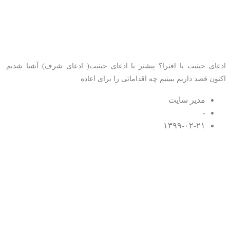
دادخواست اعاده حیثیت
لازم است؟
ادعای حیثیت یا افترا؟ پیشتر با ادعای حیثیت( ادعای شرف) آشنا شدیم.
اکنون قصد داریم ببینیم چه اقداماتی را برای اعاده
مدیر سایت
-
۱۳۹۹-۰۲-۲۱