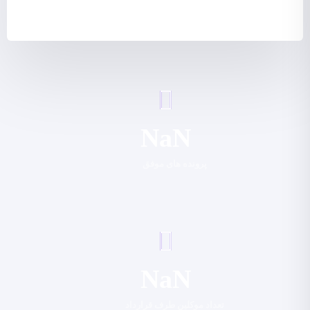
NaN
پرونده های موفق
NaN
تعداد موکلین طرف قرارداد