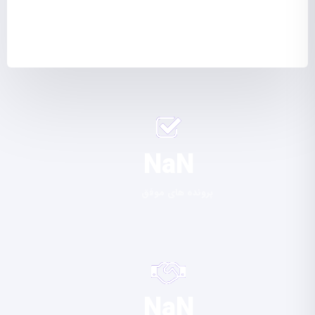
NaN
پرونده های موفق
NaN