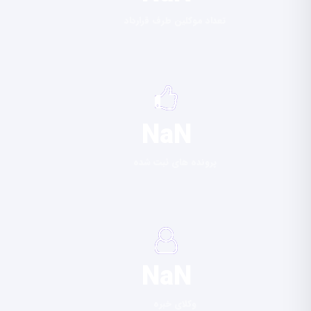
تعداد موکلین طرف قرارداد
NaN
پرونده های ثبت شده
NaN
وکلای خبره