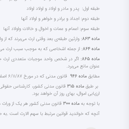
طبقه اول: پدر و مادر و اولاد و اولاد اولاد
طبقه دوم: اجداد و برادر و خواهر و اولاد آنها
طبقه سوم: اعمام و عمات و اخوال و خالات واولاد آنها
ماده ۸۶۳
: وارثین طبقه‌ی بعد وقتی ارث می‌برند که از 
ماده ۸۶۴
: از جمله اشخاصی که به موجب سبب ارث می‌ب
ماده ۸۶۵
: اگر در شخص واحد موجبات متعددی ارث جم
عنوان مانع می‌برد.
مطابق
ماده ۹۴۶
قانون مدنی که در مورخ ۶/۱۱/۸۷ اصلاح شده‌است زن متوفی، هم از قیمت عرصه و هم از قیمت اعیان مال غیر منقول (زمین، خانه، مغازه) ارث می برد.
بر طبق
ماده ۳۱۵
قانون مدنی کشور، کارشناس حقوقی م
ارزیابی اموال، بهای روز آن خواهد بود.
با توجه به
ماده ۳۰۰
قانون مدنی کشور هر یک از وراث می‌
آنچه که خواندید قوانین مرتبط با سهم الارث است .به طو