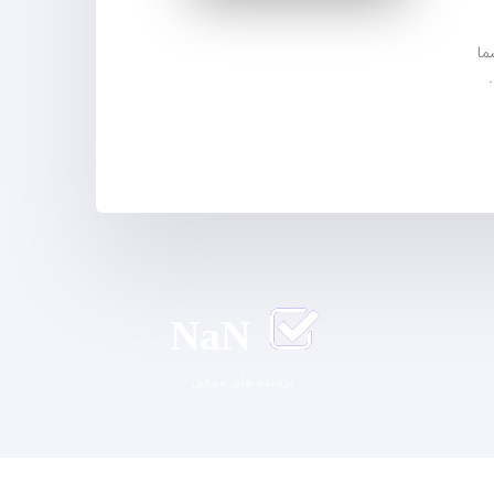
ما
NaN
پرونده های موفق