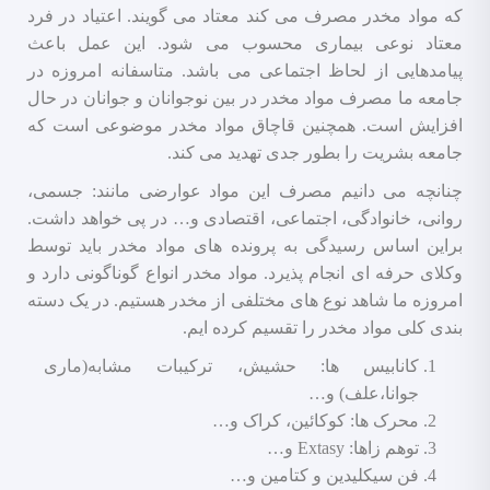
که مواد مخدر مصرف می کند معتاد می گویند. اعتیاد در فرد
معتاد نوعی بیماری محسوب می شود. این عمل باعث
پیامدهایی از لحاظ اجتماعی می باشد. متاسفانه امروزه در
جامعه ما مصرف مواد مخدر در بین نوجوانان و جوانان در حال
افزایش است. همچنین قاچاق مواد مخدر موضوعی است که
جامعه بشریت را بطور جدی تهدید می کند.
چنانچه می دانیم مصرف این مواد عوارضی مانند: جسمی،
روانی، خانوادگی، اجتماعی، اقتصادی و… در پی خواهد داشت.
براین اساس رسیدگی به پرونده های مواد مخدر باید توسط
وکلای حرفه ای انجام پذیرد. مواد مخدر انواع گوناگونی دارد و
امروزه ما شاهد نوع های مختلفی از مخدر هستیم. در یک دسته
بندی کلی مواد مخدر را تقسیم کرده ایم.
کانابیس ها: حشیش، ترکیبات مشابه(ماری
جوانا،علف) و…
محرک ها: کوکائین، کراک و…
توهم زاها: Extasy و…
فن سیکلیدین و کتامین و…