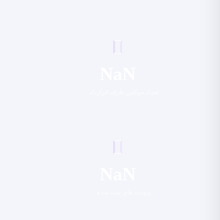
NaN
تعداد موکلین طرف قرارداد
NaN
پرونده های ثبت شده