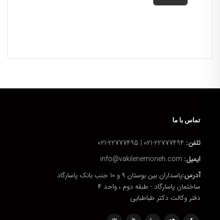
تماس با ما
تلفن:
22777494-021 | 22777495-021
ایمیل:
info@vakilenemoneh.com
آدرس:
پاسداران بین بوستان ۹ و ۱۰ جنب بانک پاسارگاد
ساختمان پاسارگاد - طبقه دوم ، واحد ۴
دفتر وکالت دکتر طباطبایی