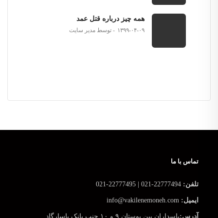
همه چیز درباره قتل عمد
۱۳۹۹-۰۴-۰۹
توسط مدیر سایت
تماس با ما
تلفن:
22777494-021 | 22777495-021
ایمیل:
info@vakilenemoneh.com
آدرس:
پاسداران بین بوستان ۹ و ۱۰ جنب بانک پاسارگاد