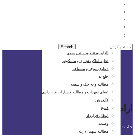
خانه
حقوقی
الزام به تنظیم سند رسمی
تخلیه اماکن تجاری و مسکونی
دعاوی موجر و مستاجر
خلع ید
مطالبه وجه چک و سفته
ایفای تعهدات و مطالبه خسارات قراردادی
فک رهن
اراضی
فسخ
ابطال قرارداد
وصیت
خانه
/
پست های برچسب شده: اراضی
مطالبه سهم الارث