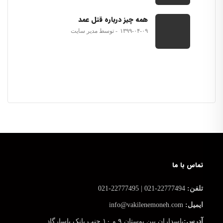
همه چیز درباره قتل عمد
۱۳۹۹-۰۴-۰۹
توسط مدیر سایت
تماس با ما
تلفن:
22777494-021 | 22777495-021
ایمیل:
info@vakilenemoneh.com
آدرس:
پاسداران بین بوستان ۹ و ۱۰ جنب بانک پاسارگاد