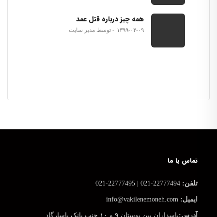
همه چیز درباره قتل عمد
۱۳۹۹-۰۴-۰۹
توسط مدیر سایت
تماس با ما
تلفن:
22777494-021 | 22777495-021
ایمیل:
info@vakilenemoneh.com
آدرس:
پاسداران بین بوستان ۹ و ۱۰ جنب بانک پاسارگاد