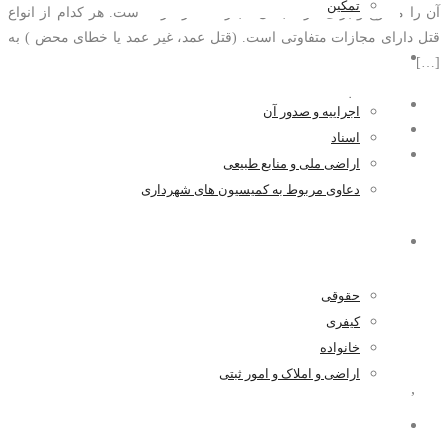
تمکین
آن را ممنوع و برای مرتکب آن مجازات ذکر کرده است. هر کدام از انواع
قتل دارای مجازات متفاوتی است. (قتل عمد، غیر عمد یا خطای محض ) به
اراضی و املاک و امور ثبتی
[…]
مدیر سایت
اجراییه و صدور آن
۱۳۹۹-۰۵-۰۶
اسناد
۰ اظهار نظر
اراضی ملی و منابع طبیعی
دعاوی مربوط به کمیسیون های شهرداری
اخبار و مقالات
حقوقی
کیفری
خانواده
اراضی و املاک و امور ثبتی
قتل
,
کیفری
همکاری با ما