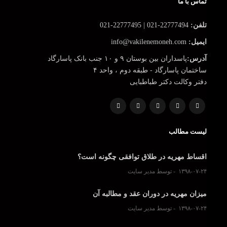
تماس با ما
تلفن:
22777494-021 | 22777495-021
ایمیل:
info@vakilenemoneh.com
آدرس:
پاسداران بین بوستان ۹ و ۱۰ جنب بانک پاسارگاد
ساختمان پاسارگاد - طبقه دوم ، واحد ۴
دفتر وکالت دکتر طباطبایی
لیست مطالب
اقساط مهریه در طلاق توافقی چگونه است؟
۱۳۹۸-۰۷-۲۴
توسط مدیر سایت
میزان مهریه در دوران عقد و مطالبه آن
۱۳۹۸-۰۷-۲۴
توسط مدیر سایت