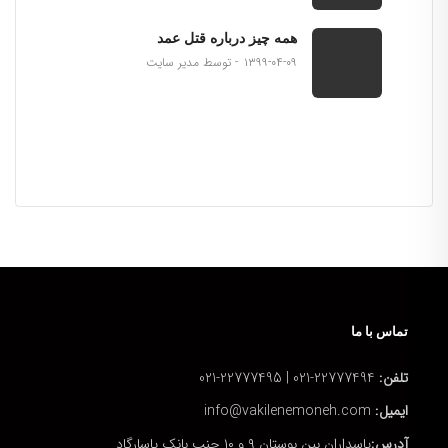
همه چیز درباره قتل عمد
۱۳۹۹-۰۴-۰۹
توسط مدیر سایت
تماس با ما
تلفن:
22777494-021 | 22777495-021
ایمیل:
info@vakilenemoneh.com
آدرس:
پاسداران بین بوستان ۹ و ۱۰ جنب بانک پاسارگاد