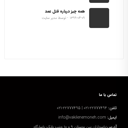
همه چیز درباره قتل عمد
۱۳۹۹-۰۴-۰۹
توسط مدیر سایت
تماس با ما
تلفن:
22777494-021 | 22777495-021
ایمیل:
info@vakilenemoneh.com
آدرس:
پاسداران بین بوستان ۹ و ۱۰ جنب بانک پاسارگاد