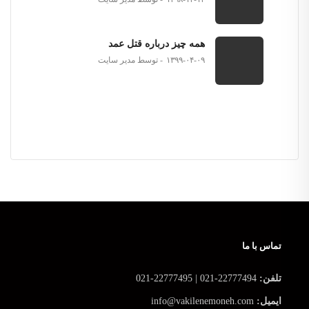
همه چیز درباره قتل عمد
۱۳۹۹-۰۴-۰۹
توسط مدیر سایت
تماس با ما
تلفن:
22777494-021 | 22777495-021
ایمیل:
info@vakilenemoneh.com