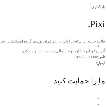
بارگذاری...
Pixi.
قالب حرفه ای پیکسی اولین بار در ایران توسط گروه اتوماتیک در
آدرس:
تهران خیابان الوند شمالی نرسیده به بلوار حکیم
تلفن:
02188950000
ایمیل:
rtl.automatic@gmail.com
ما را حمایت کنید
با ما در ارتباط باشید