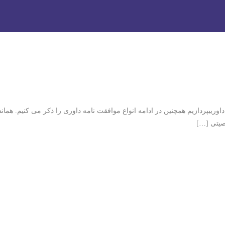
 داوری
اوریبپردازیم همچنین در ادامه انواع موافقت نامه داوری را ذکر می کنیم. هم
صیتی […]