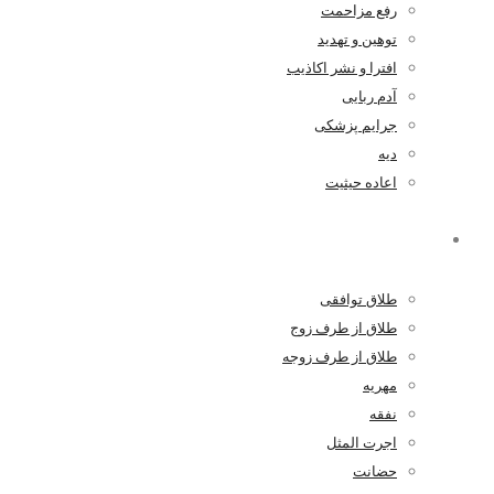
رفع مزاحمت
توهین و تهدید
افترا و نشر اکاذیب
آدم ربایی
جرایم پزشکی
دیه
اعاده حیثیت
خانواده
طلاق توافقی
طلاق از طرف زوج
طلاق از طرف زوجه
مهریه
نفقه
اجرت المثل
حضانت