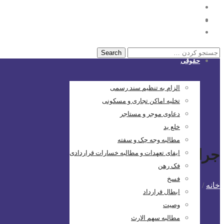
خانه
حقوقی
الزام به تنظیم سند رسمی
تخلیه اماکن تجاری و مسکونی
دعاوی موجر و مستاجر
خلع ید
مطالبه وجه چک و سفته
جرایم پزشکی
ایفای تعهدات و مطالبه خسارات قراردادی
فک رهن
فسخ
خانه
/
پست های برچسب شده: جرایم پزشکی
ابطال قرارداد
وصیت
مطالبه سهم الارث