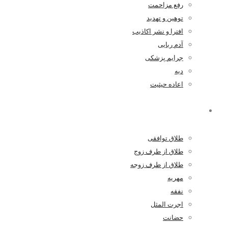
رفع مزاحمت
توهین و تهدید
افترا و نشر اکاذیب
آدم ربایی
جرایم پزشکی
دیه
اعاده حیثیت
خانواده
طلاق توافقی
طلاق از طرف زوج
طلاق از طرف زوجه
مهریه
نفقه
اجرت المثل
حضانت