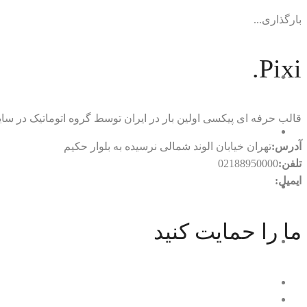
بارگذاری...
Pixi.
قالب حرفه ای پیکسی اولین بار در ایران توسط گروه اتوماتیک در
آدرس:
تهران خیابان الوند شمالی نرسیده به بلوار حکیم
تلفن:
02188950000
ایمیل:
rtl.automatic@gmail.com
ما را حمایت کنید
با ما در ارتباط باشید