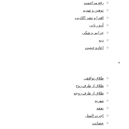
رفع مزاحمت
توهین و تهدید
افترا و نشر اکاذیب
آدم ربایی
جرایم پزشکی
دیه
اعاده حیثیت
خانواده
طلاق توافقی
طلاق از طرف زوج
طلاق از طرف زوجه
مهریه
نفقه
اجرت المثل
حضانت