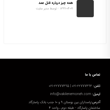
همه چیز درباره قتل عمد
۱۳۹۹-۰۴-۰۹
توسط مدیر سایت
تماس با ما
تلفن:
22777494-021 | 22777495-021
ایمیل:
info@vakilenemoneh.com
آدرس:
پاسداران بین بوستان ۹ و ۱۰ جنب بانک پاسارگاد
ساختمان پاسارگاد - طبقه دوم ، واحد ۴