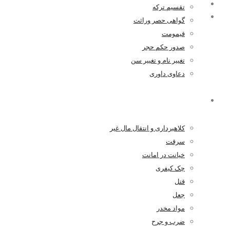
۱۳۹۸-۱۱-۱۶
تقسیم ترکه
۰ اظهار نظر
گواهی حصر وراثت
قیمومت
صدور حکم حجر
تغییر نام و تغییر سن
دعاوی داوری
کیفری
کلاهبرداری و انتقال مال غیر
سرقت
خیانت در امانت
چک کیفری
قتل
جعل
مواد مخدر
ضرب و جرح