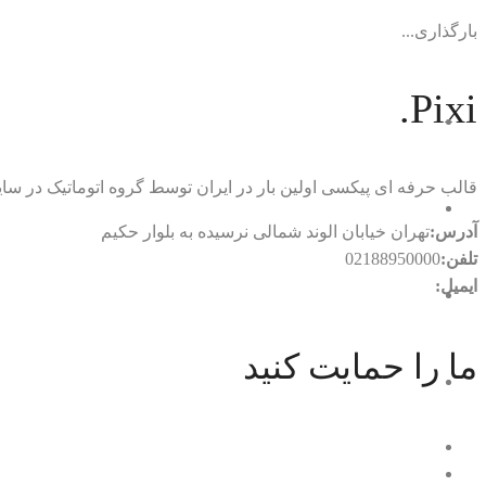
بارگذاری...
Pixi.
قالب حرفه ای پیکسی اولین بار در ایران توسط گروه اتوماتیک در
آدرس:
تهران خیابان الوند شمالی نرسیده به بلوار حکیم
تلفن:
02188950000
ایمیل:
rtl.automatic@gmail.com
ما را حمایت کنید
با ما در ارتباط باشید