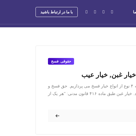
ا
با ما در ارتباط باشید
حقوقی
,
فسخ
خیار غبن, خیار عیب
انواع خیار فسخ چند نوع خیار فسخ وجود دارد که ما در این مقاله به ۴ نوع از انواع خیار فسخ می پردازیم. حق فسخ و
برهم زدن قرارداد توسط طرفین معامله خیار فسخ نامیده می شود. خیار غبن طبق ماده ۴۱۶ قانون مدنی: “هر یک از