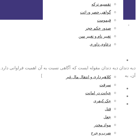
تقسیم ترکه
گواهی حصر وراثت
قیمومت
دیه
,
کیفری
صدور حکم حجر
تغییر نام و تغییر سن
دیه دندان چقدر است؟
دعاوی داوری
کیفری
دیه دندان دیه دندان مقوله ایست که آگاهی نسبت به آن اهمیت فراوانی دارد.
آن، به شخص آسیب دیده چه مقدار دیه تعلق می […]
کلاهبرداری و انتقال مال غیر
سرقت
مدیر سایت
خیانت در امانت
۱۳۹۹-۰۲-۱۶
چک کیفری
۰ اظهار نظر
قتل
جعل
مواد مخدر
ضرب و جرح