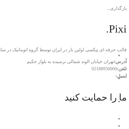
بارگذاری...
Pixi.
قالب حرفه ای پیکسی اولین بار در ایران توسط گروه اتوماتیک در
آدرس:
تهران خیابان الوند شمالی نرسیده به بلوار حکیم
تلفن:
02188950000
ایمیل:
rtl.automatic@gmail.com
ما را حمایت کنید
با ما در ارتباط باشید