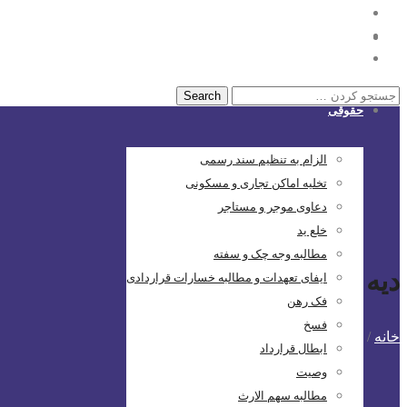
خانه
حقوقی
الزام به تنظیم سند رسمی
تخلیه اماکن تجاری و مسکونی
دعاوی موجر و مستاجر
خلع ید
مطالبه وجه چک و سفته
دیه دندان جلو
ایفای تعهدات و مطالبه خسارات قراردادی
فک رهن
فسخ
خانه
/
پست های برچسب شده: دیه دندان جلو
ابطال قرارداد
وصیت
مطالبه سهم الارث