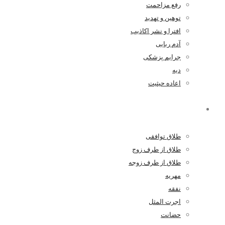
رفع مزاحمت
توهین و تهدید
افترا و نشر اکاذیب
آدم ربایی
جرایم پزشکی
دیه
اعاده حیثیت
خانواده
طلاق توافقی
طلاق از طرف زوج
طلاق از طرف زوجه
مهریه
نفقه
اجرت المثل
حضانت