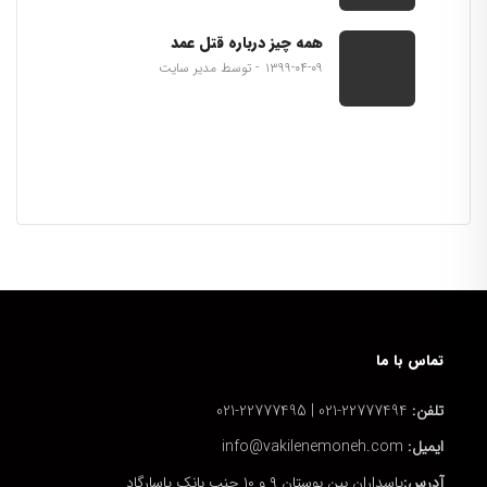
همه چیز درباره قتل عمد
۱۳۹۹-۰۴-۰۹
توسط مدیر سایت
تماس با ما
تلفن:
22777494-021 | 22777495-021
ایمیل:
info@vakilenemoneh.com
آدرس:
پاسداران بین بوستان ۹ و ۱۰ جنب بانک پاسارگاد