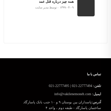
همه چیز درباره قتل عمد
۱۳۹۹-۰۴-۰۹
توسط مدیر سایت
تماس با ما
تلفن:
22777494-021 | 22777495-021
ایمیل:
info@vakilenemoneh.com
آدرس:
پاسداران بین بوستان ۹ و ۱۰ جنب بانک پاسارگاد
ساختمان پاسارگاد - طبقه دوم ، واحد ۴