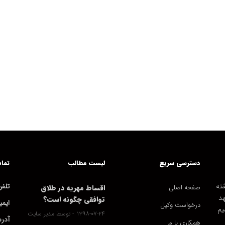
دسترسی سریع
لیست مطالب
تماس
ته
تلفن
صفحه اصلی
اقساط مهریه در طلاق
هد
توافقی چگونه است؟
ایمی
درخواست وکیل
یم
۱۳۹۸-۰۷-۲۴
توسط مدیر سایت
آدر
همکاری با ما