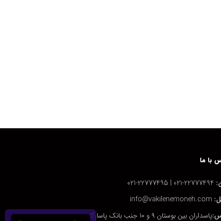
 با ما
:
22777494-021 | 22777495-021
ل:
info@vakilenemoneh.com
س:
پاسداران بین بوستان ۹ و ۱۰ جنب بانک پاسارگاد