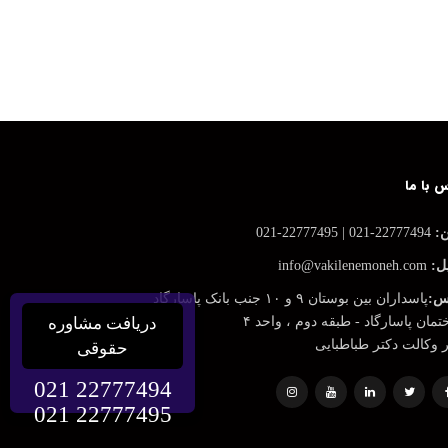
 با ما
ن:
22777494-021 | 22777495-021
ل:
info@vakilenemoneh.com
س:
پاسداران بین بوستان ۹ و ۱۰ جنب بانک پاسارگاد
مان پاسارگاد - طبقه دوم ، واحد ۴
دریافت مشاوره
ر وکالت دکتر طباطبایی
حقوقی
021 22777494
021 22777495