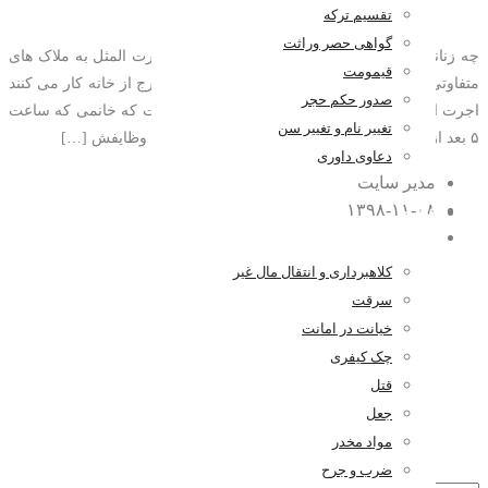
تقسیم ترکه
گواهی حصر وراثت
چه زنانی اجرت المثل بیشتری می گیرند؟ میزان اجرت المثل به ملاک های
قیمومت
متفاوتی بستگی دارد. به طور مثال زنان شاغل در خارج از خانه کار می کنند
صدور حکم حجر
اجرت المثل کمتری می گیرند. دلیل این امر این است که خانمی که ساعت
تغییر نام و تغییر سن
۵ بعد از ظهر از سرکار به خانه برمی گردد نمی تواند وظایفش […]
دعاوی داوری
مدیر سایت
۱۳۹۸-۱۱-۰۸
کیفری
۰ اظهار نظر
کلاهبرداری و انتقال مال غیر
سرقت
خیانت در امانت
چک کیفری
قتل
جعل
مواد مخدر
ضرب و جرح