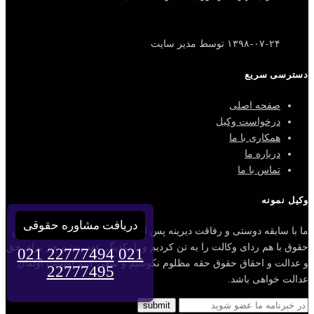
۱۳۹۸-۰۷-۲۴
توسط مدیر سایت
دسترسی سریع
صفحه اصلی
درخواست وکیل
همکاری با ما
درباره ما
تماس با ما
وکیل نمونه
دریافت مشاوره حقوقی
ما با سابقه دوستی و رفاقت دیرینه پس از قبولی مشترک در رشته مقدس
حقوق با هم ردای وکالت را به تن کردیم و با یکدیگر عهد بستیم جز برای حق
021 22777494
021
و عدالت و احقاق حقوق حقه مظلوم نکوشیم و سعی کنیم اولویت اولمان
22777495
عدالت خواهی باشد.