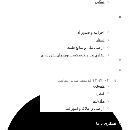
تمکین
همه چیز درباره موافقت نامه داوری
اراضی و املاک و امور ثبتی
اجراییه و صدور آن
۱۳۹۸-۱۲-۱۴
توسط مدیر سایت
اسناد
اراضی ملی و منابع طبیعی
دعاوی مربوط به کمیسیون های شهرداری
همه چیز درباره قتل عمد
اخبار و مقالات
۱۳۹۹-۰۴-۰۹
توسط مدیر سایت
حقوقی
کیفری
خانواده
اراضی و املاک و امور ثبتی
همکاری با ما