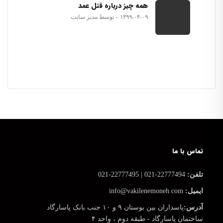
همه چیز درباره قتل عمد
۱۳۹۹-۰۴-۰۹
توسط مدیر سایت
تماس با ما
تلفن:
22777494-021 | 22777495-021
ایمیل:
info@vakilenemoneh.com
آدرس:
پاسداران بین بوستان ۹ و ۱۰ جنب بانک پاسارگاد
ساختمان پاسارگاد - طبقه دوم ، واحد ۴