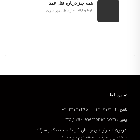
همه چیز درباره قتل عمد
۱۳۹۹-۰۴-۰۹
توسط مدیر سایت
تماس با ما
تلفن:
22777494-021 | 22777495-021
ایمیل:
info@vakilenemoneh.com
آدرس:
پاسداران بین بوستان ۹ و ۱۰ جنب بانک پاسارگاد
ساختمان پاسارگاد - طبقه دوم ، واحد ۴