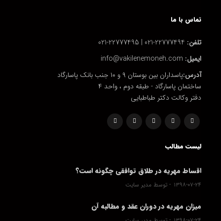
تماس با ما
تلفن:
22777494-021 | 22777495-021
ایمیل:
info@vakilenemoneh.com
آدرس:
پاسداران بین بوستان ۹ و ۱۰ جنب بانک پاسارگاد
ساختمان پاسارگاد - طبقه دوم ، واحد ۴
دفتر وکالت دکتر طباطبایی
لیست مطالب
اقساط مهریه در طلاق توافقی چگونه است؟
۱۳۹۸-۰۷-۲۴
توسط مدیر سایت
میزان مهریه در دوران عقد و مطالبه آن
۱۳۹۸-۰۷-۲۴
توسط مدیر سایت