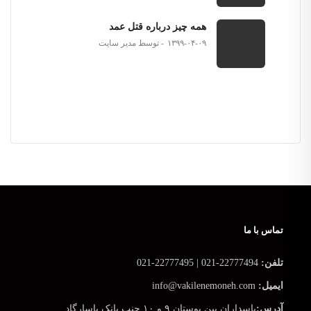
همه چیز درباره قتل عمد
۱۳۹۹-۰۴-۰۹
توسط مدیر سایت
تماس با ما
تلفن:
22777494-021 | 22777495-021
ایمیل:
info@vakilenemoneh.com
آدرس:
پاسداران بین بوستان ۹ و ۱۰ جنب بانک پاسارگاد