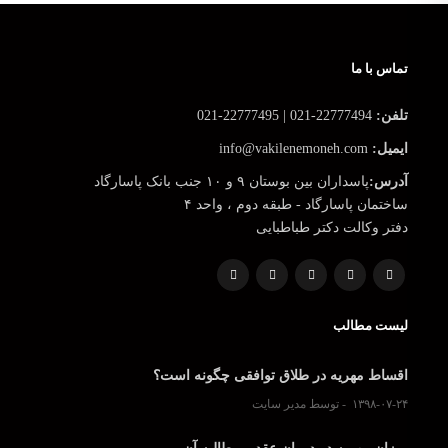
تماس با ما
تلفن:
22777494-021 | 22777495-021
ایمیل:
info@vakilenemoneh.com
آدرس:
پاسداران بین بوستان ۹ و ۱۰ جنب بانک پاسارگاد
ساختمان پاسارگاد - طبقه دوم ، واحد ۴
دفتر وکالت دکتر طباطبایی
لیست مطالب
اقساط مهریه در طلاق توافقی چگونه است؟
۱۳۹۸-۰۷-۲۴
توسط مدیر سایت