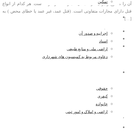
تمکین
آن را ممنوع و برای مرتکب آن مجازات ذکر کرده است. هر کدام از انواع
قتل دارای مجازات متفاوتی است. (قتل عمد، غیر عمد یا خطای محض ) به
اراضی و املاک و امور ثبتی
[…]
مدیر سایت
اجراییه و صدور آن
۱۳۹۹-۰۵-۰۶
اسناد
۰ اظهار نظر
اراضی ملی و منابع طبیعی
دعاوی مربوط به کمیسیون های شهرداری
اخبار و مقالات
حقوقی
کیفری
خانواده
اراضی و املاک و امور ثبتی
قتل
,
کیفری
همکاری با ما