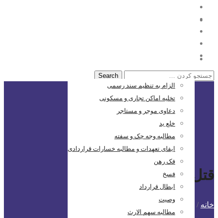
خانه
حقوقی
الزام به تنظیم سند رسمی
تخلیه اماکن تجاری و مسکونی
دعاوی موجر و مستاجر
خلع ید
مطالبه وجه چک و سفته
ایفای تعهدات و مطالبه خسارات قراردادی
فک رهن
قتل
فسخ
ابطال قرارداد
وصیت
خانه
/
پست های برچسب شده: قتل
مطالبه سهم الارث