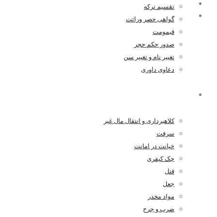
۱۳۹۹-۰۱-۲۵
تقسیم ترکه
۰ اظهار نظر
گواهی حصر وراثت
قیمومت
صدور حکم حجر
تغییر نام و تغییر سن
دعاوی داوری
کیفری
کلاهبرداری و انتقال مال غیر
سرقت
خیانت در امانت
چک کیفری
قتل
جعل
مواد مخدر
ضرب و جرح