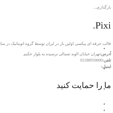
بارگذاری...
Pixi.
قالب حرفه ای پیکسی اولین بار در ایران توسط گروه اتوماتیک در
آدرس:
تهران خیابان الوند شمالی نرسیده به بلوار حکیم
تلفن:
02188950000
ایمیل:
rtl.automatic@gmail.com
ما را حمایت کنید
با ما در ارتباط باشید