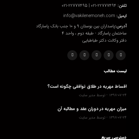
تلفن:
22777494-021 | 22777495-021
ایمیل:
info@vakilenemoneh.com
آدرس:
پاسداران بین بوستان ۹ و ۱۰ جنب بانک پاسارگاد
ساختمان پاسارگاد - طبقه دوم ، واحد ۴
دفتر وکالت دکتر طباطبایی
لیست مطالب
اقساط مهریه در طلاق توافقی چگونه است؟
۱۳۹۸-۰۷-۲۴
توسط مدیر سایت
میزان مهریه در دوران عقد و مطالبه آن
۱۳۹۸-۰۷-۲۴
توسط مدیر سایت
دسترسی سریع