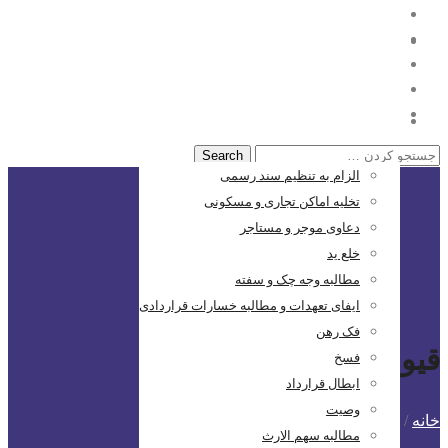
خانه
حقوقی
الزام به تنظیم سند رسمی
تخلیه اماکن تجاری و مسکونی
دعاوی موجر و مستاجر
خلع ید
مطالبه وجه چک و سفته
ایفای تعهدات و مطالبه خسارات قراردادی
فک رهن
قیومیت
فسخ
ابطال قرارداد
وصیت
خانه
/
پست های برچسب شده: قیومیت
مطالبه سهم الارث