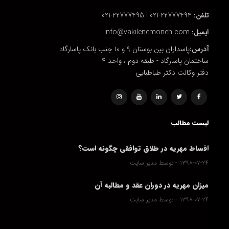
تلفن:
22777494-021 | 22777495-021
ایمیل:
info@vakilenemoneh.com
آدرس:
پاسداران بین بوستان ۹ و ۱۰ جنب بانک پاسارگاد
ساختمان پاسارگاد - طبقه دوم ، واحد ۴
دفتر وکالت دکتر طباطبایی
لیست مطالب
اقساط مهریه در طلاق توافقی چگونه است؟
۱۳۹۸-۰۷-۲۴
توسط مدیر سایت
میزان مهریه در دوران عقد و مطالبه آن
۱۳۹۸-۰۷-۲۴
توسط مدیر سایت