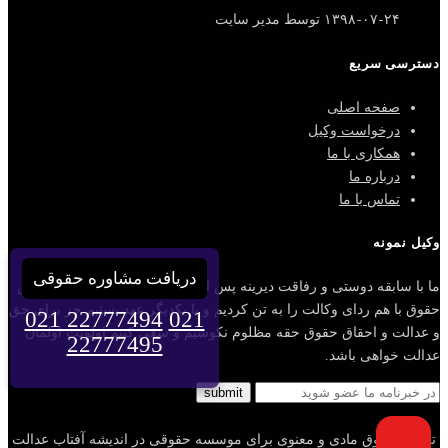
۱۳۹۸-۰۷-۲۴
توسط مدیر سایت
دسترسی سریع
صفحه اصلی
درخواست وکیل
همکاری با ما
درباره ما
تماس با ما
وکیل نمونه
دریافت مشاوره حقوقی
ما با سابقه دوستی و رفاقت دیرینه پس از قبولی مشترک در رشته مقدس
حقوق با هم ردای وکالت را به تن کردیم و با یکدیگر عهد بستیم جز برای حق
021 22777494
021
و عدالت و احقاق حقوق حقه مظلوم نکوشیم و سعی کنیم اولویت اولمان
22777495
عدالت خواهی باشد.
تمامی حقوق مادی و معنوی برای موسسه حقوقی در اندیشه آفتاب عدالت