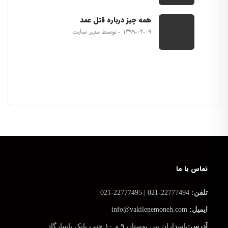
همه چیز درباره قتل عمد
۱۳۹۹-۰۴-۰۹
توسط مدیر سایت
تماس با ما
تلفن:
22777494-021 | 22777495-021
ایمیل:
info@vakilenemoneh.com
آدرس:
پاسداران بین بوستان ۹ و ۱۰ جنب بانک پاسارگاد