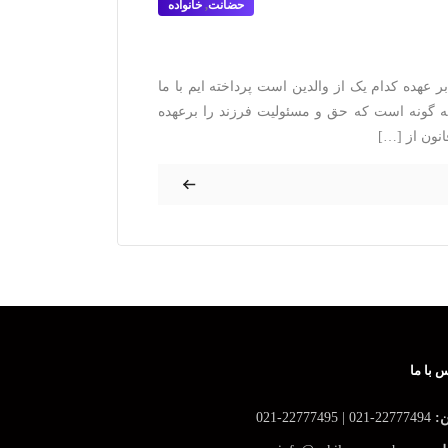
حضانت
,
خانواده
عهده کدام یک از والدین است پرداخته ایم با ما
 گونه است که حق و مسئولیت فرزند را برعهده
نون از […]
 با ما
ن:
22777494-021 | 22777495-021