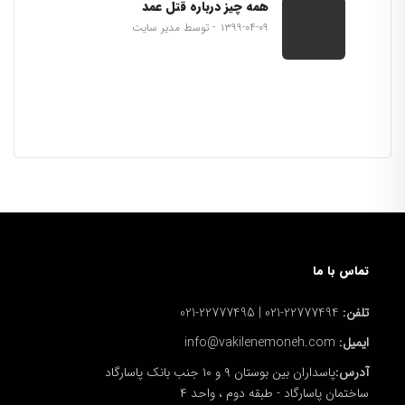
همه چیز درباره قتل عمد
۱۳۹۹-۰۴-۰۹
توسط مدیر سایت
تماس با ما
تلفن:
22777494-021 | 22777495-021
ایمیل:
info@vakilenemoneh.com
آدرس:
پاسداران بین بوستان ۹ و ۱۰ جنب بانک پاسارگاد
ساختمان پاسارگاد - طبقه دوم ، واحد ۴