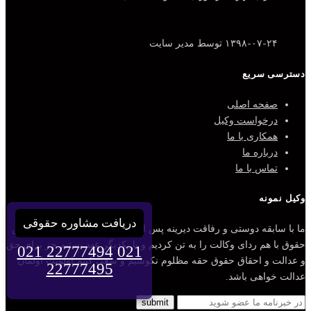
۱۳۹۸-۰۷-۲۴
توسط مدیر سایت
دسترسی سریع
صفحه اصلی
درخواست وکیل
همکاری با ما
درباره ما
تماس با ما
وکیل نمونه
دریافت مشاوره حقوقی
ما با سابقه دوستی و رفاقت دیرینه پس از قبولی مشترک در رشته مقدس
حقوق با هم ردای وکالت را به تن کردیم و با یکدیگر عهد بستیم جز برای حق
021 22777494
021
و عدالت و احقاق حقوق حقه مظلوم نکوشیم و سعی کنیم اولویت اولمان
22777495
عدالت خواهی باشد.