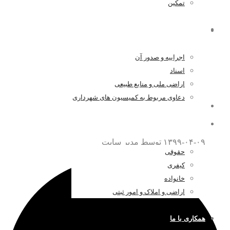
تمکین
همه چیز درباره موافقت نامه داوری
اراضی و املاک و امور ثبتی
اجراییه و صدور آن
۱۳۹۸-۱۲-۱۴
توسط مدیر سایت
اسناد
اراضی ملی و منابع طبیعی
دعاوی مربوط به کمیسیون های شهرداری
همه چیز درباره قتل عمد
اخبار و مقالات
۱۳۹۹-۰۴-۰۹
توسط مدیر سایت
حقوقی
کیفری
خانواده
اراضی و املاک و امور ثبتی
همکاری با ما