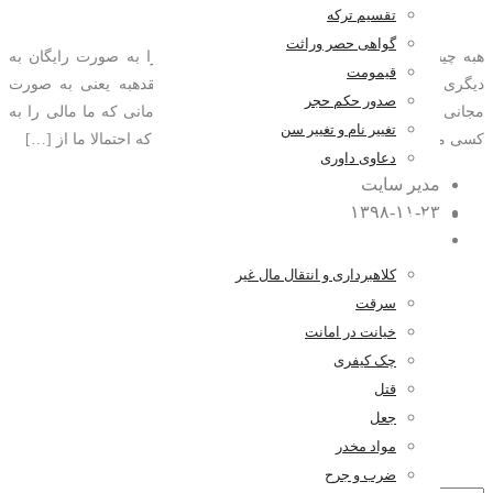
تقسیم ترکه
گواهی حصر وراثت
هبه چیست؟ هبه عقد یا قراردادی است که مالی را به صورت رایگان به
قیمومت
دیگری می دهید. اینگونه می توان بیان کرد که عقدهبه یعنی به صورت
صدور حکم حجر
مجانی مال را به مالکیت شخص دیگری در آورید. زمانی که ما مالی را به
تغییر نام و تغییر سن
کسی می بخشیم یعنی یک عقدهبه اتفاق افتاده است که احتمالا ما از […]
دعاوی داوری
مدیر سایت
۱۳۹۸-۱۱-۲۳
کیفری
۰ اظهار نظر
کلاهبرداری و انتقال مال غیر
سرقت
خیانت در امانت
چک کیفری
قتل
جعل
مواد مخدر
ضرب و جرح