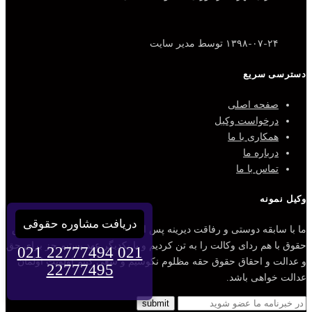
۱۳۹۸-۰۷-۲۴
توسط مدیر سایت
دسترسی سریع
صفحه اصلی
درخواست وکیل
همکاری با ما
درباره ما
تماس با ما
وکیل نمونه
دریافت مشاوره حقوقی
ما با سابقه دوستی و رفاقت دیرینه پس از قبولی مشترک در رشته مقدس
حقوق با هم ردای وکالت را به تن کردیم و با یکدیگر عهد بستیم جز برای حق
021 22777494
021
و عدالت و احقاق حقوق حقه مظلوم نکوشیم و سعی کنیم اولویت اولمان
22777495
عدالت خواهی باشد.