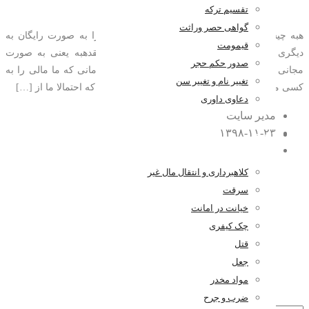
تقسیم ترکه
گواهی حصر وراثت
هبه چیست؟ هبه عقد یا قراردادی است که مالی را به صورت رایگان به
قیمومت
دیگری می دهید. اینگونه می توان بیان کرد که عقدهبه یعنی به صورت
صدور حکم حجر
مجانی مال را به مالکیت شخص دیگری در آورید. زمانی که ما مالی را به
تغییر نام و تغییر سن
کسی می بخشیم یعنی یک عقدهبه اتفاق افتاده است که احتمالا ما از […]
دعاوی داوری
مدیر سایت
۱۳۹۸-۱۱-۲۳
کیفری
۰ اظهار نظر
کلاهبرداری و انتقال مال غیر
سرقت
خیانت در امانت
چک کیفری
قتل
جعل
مواد مخدر
ضرب و جرح