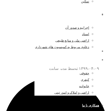
تمکین
همه چیز درباره موافقت نامه داوری
اراضی و املاک و امور ثبتی
اجراییه و صدور آن
۱۳۹۸-۱۲-۱۴
توسط مدیر سایت
اسناد
اراضی ملی و منابع طبیعی
دعاوی مربوط به کمیسیون های شهرداری
همه چیز درباره قتل عمد
اخبار و مقالات
۱۳۹۹-۰۴-۰۹
توسط مدیر سایت
حقوقی
کیفری
خانواده
اراضی و املاک و امور ثبتی
همکاری با ما