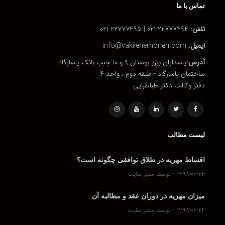
تماس با ما
تلفن:
22777494-021 | 22777495-021
ایمیل:
info@vakilenemoneh.com
آدرس:
پاسداران بین بوستان ۹ و ۱۰ جنب بانک پاسارگاد
ساختمان پاسارگاد - طبقه دوم ، واحد ۴
دفتر وکالت دکتر طباطبایی
لیست مطالب
اقساط مهریه در طلاق توافقی چگونه است؟
۱۳۹۸-۰۷-۲۴
توسط مدیر سایت
میزان مهریه در دوران عقد و مطالبه آن
۱۳۹۸-۰۷-۲۴
توسط مدیر سایت