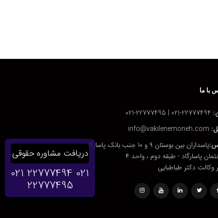
 با ما
:
22777494-021 | 22777495-021
ل:
info@vakilenemoneh.com
س:
پاسداران بین بوستان ۹ و ۱۰ جنب بانک پاسارگاد
دریافت مشاوره حقوقی
مان پاسارگاد - طبقه دوم ، واحد ۴
 وکالت دکتر طباطبایی
021 22777494
021
22777495