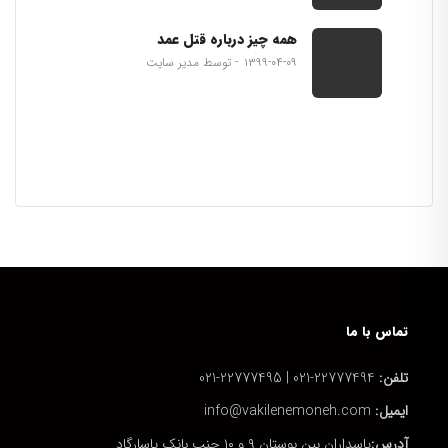
همه چیز درباره قتل عمد
۱۳۹۹-۰۴-۰۹
توسط مدیر سایت
تماس با ما
تلفن:
22777494-021 | 22777495-021
ایمیل:
info@vakilenemoneh.com
آدرس:
پاسداران بین بوستان ۹ و ۱۰ جنب بانک پاسارگاد