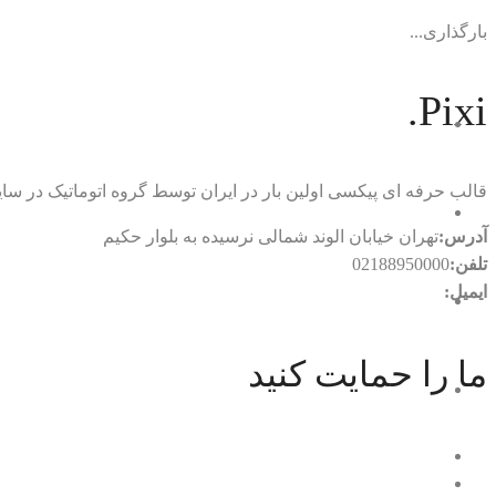
بارگذاری...
Pixi.
قالب حرفه ای پیکسی اولین بار در ایران توسط گروه اتوماتیک در
آدرس:
تهران خیابان الوند شمالی نرسیده به بلوار حکیم
تلفن:
02188950000
ایمیل:
rtl.automatic@gmail.com
ما را حمایت کنید
با ما در ارتباط باشید