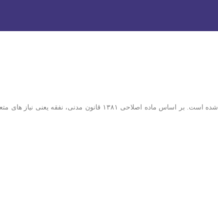
ست؟
نفقه چیست؟ نفقه در معنای لغت یعنی مایحتاج، روزی، خرج و هزینه تعریف