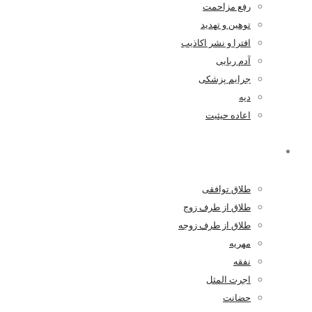
رفع مزاحمت
توهین و تهدید
افترا و نشر اکاذیب
آدم ربایی
جرایم پزشکی
دیه
اعاده حیثیت
خانواده
طلاق توافقی
طلاق از طرف زوج
طلاق از طرف زوجه
مهریه
نفقه
اجرت المثل
حضانت