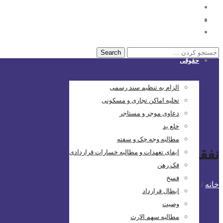
خانه
حقوقی
الزام به تنظیم سند رسمی
تخلیه اماکن تجاری و مسکونی
دعاوی موجر و مستاجر
خلع ید
مطالبه وجه چک و سفته
نفقه بچه
ایفای تعهدات و مطالبه خسارات قراردادی
فک رهن
فسخ
خانه
/
پست های برچسب شده: نفقه بچه
ابطال قرارداد
وصیت
مطالبه سهم الارث