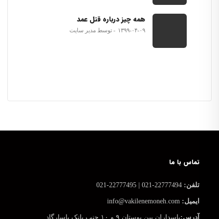
همه چیز درباره قتل عمد
۱۳۹۹-۰۴-۰۹
توسط مدیر سایت
تماس با ما
تلفن:
22777494-021 | 22777495-021
ایمیل:
info@vakilenemoneh.com
آدرس:
پاسداران بین بوستان ۹ و ۱۰ جنب بانک پاسارگاد