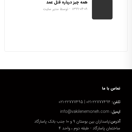
همه چیز درباره قتل عمد
۱۳۹۹-۰۴-۰۹
توسط مدیر سایت
تماس با ما
تلفن:
22777494-021 | 22777495-021
ایمیل:
info@vakilenemoneh.com
آدرس:
پاسداران بین بوستان ۹ و ۱۰ جنب بانک پاسارگاد
ساختمان پاسارگاد - طبقه دوم ، واحد ۴