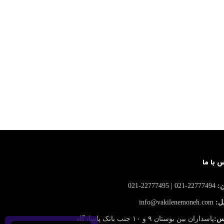
 با ما
ن:
22777494-021 | 22777495-021
ل:
info@vakilenemoneh.com
س:
پاسداران بین بوستان ۹ و ۱۰ جنب بانک پاسارگاد